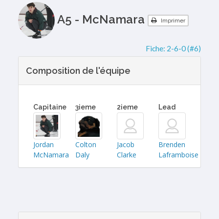
A5 - McNamara
Imprimer
Fiche:
2-6-0 (#6)
Composition de l'équipe
Capitaine
3ieme
2ieme
Lead
Jordan
Colton
Jacob
Brenden
McNamara
Daly
Clarke
Laframboise